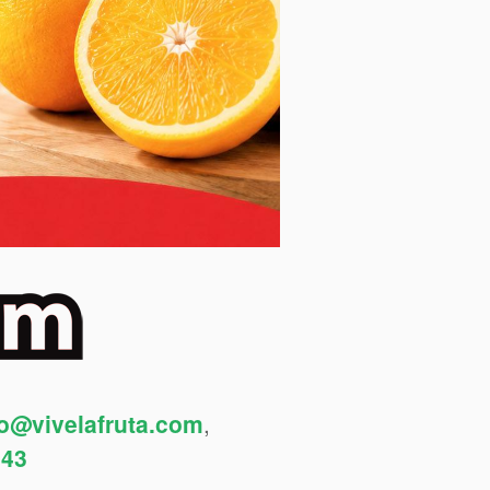
fo@vivelafruta.com
,
443