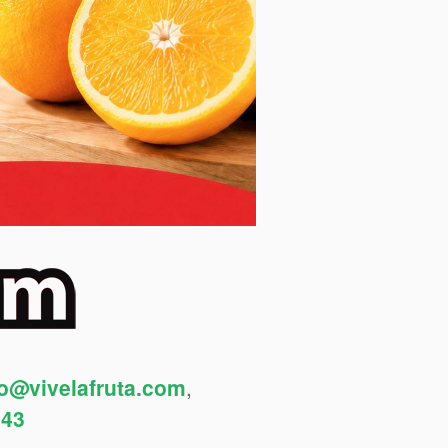
fo@vivelafruta.com
,
443