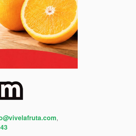
fo@vivelafruta.com
,
443