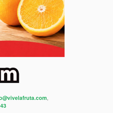
fo@vivelafruta.com
,
443