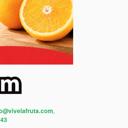
fo@vivelafruta.com
,
443