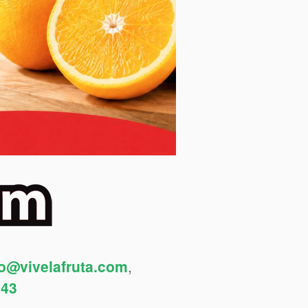
fo@vivelafruta.com
,
443