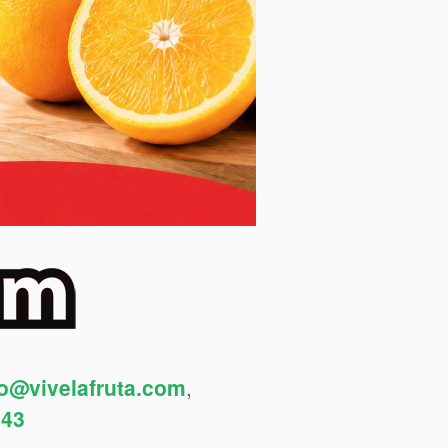
fo@vivelafruta.com
,
443