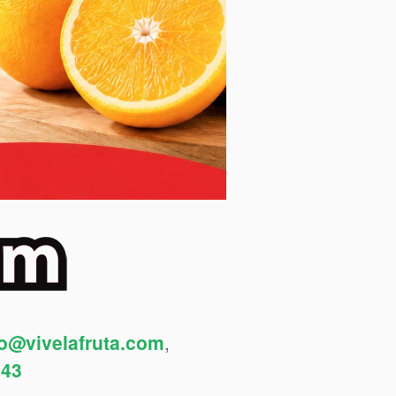
fo@vivelafruta.com
,
443