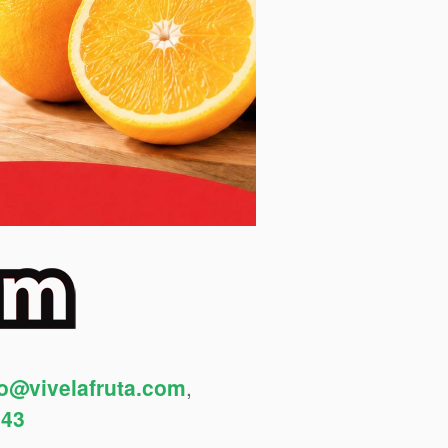
fo@vivelafruta.com
,
443