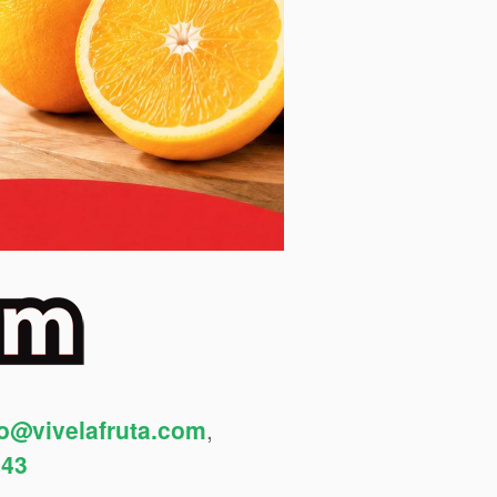
fo@vivelafruta.com
,
443