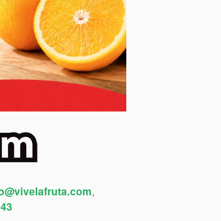
fo@vivelafruta.com
,
443