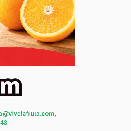
fo@vivelafruta.com
,
443