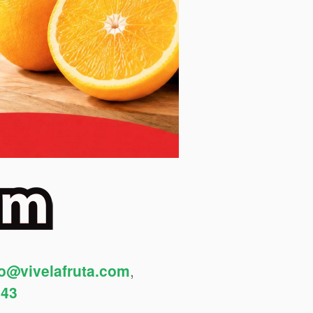
fo@vivelafruta.com
,
443