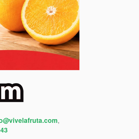
fo@vivelafruta.com
,
443