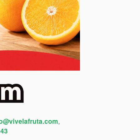
fo@vivelafruta.com
,
443