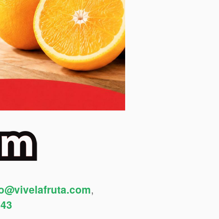
fo@vivelafruta.com
,
443