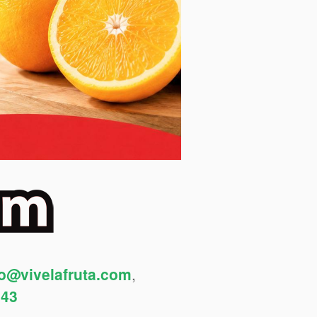
fo@vivelafruta.com
,
443