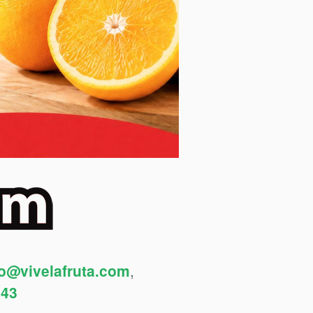
fo@vivelafruta.com
,
443